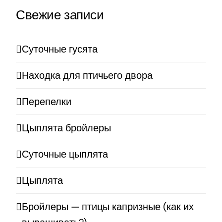
Свежие записи
Суточные гусята
Находка для птичьего двора
Перепелки
Цыплята бройлеры
Суточные цыплята
Цыплята
Бройлеры — птицы капризные (как их